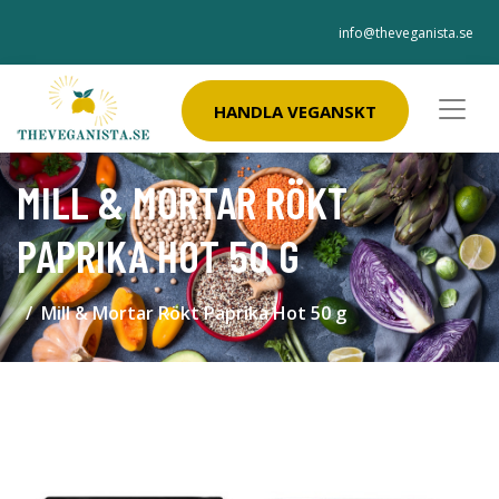
info@theveganista.se
HANDLA VEGANSKT
MILL & MORTAR RÖKT
PAPRIKA HOT 50 G
Mill & Mortar Rökt Paprika Hot 50 g