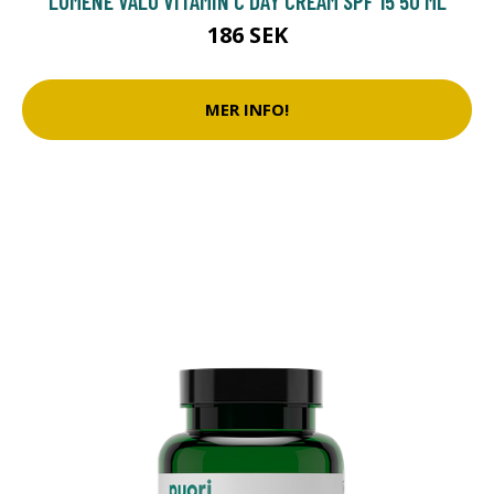
LUMENE VALO VITAMIN C DAY CREAM SPF 15 50 ML
186 SEK
MER INFO!