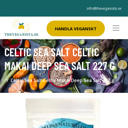
info@theveganista.se
HANDLA VEGANSKT
CELTIC SEA SALT CELTIC
MAKAI DEEP SEA SALT 227 G
Celtic Sea Salt Celtic Makai Deep Sea Salt 227 g