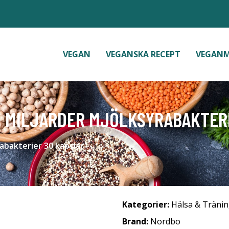
VEGAN
VEGANSKA RECEPT
VEGAN
0 MILJARDER MJÖLKSYRABAKTER
abakterier 30 kapslar
Kategorier:
Hälsa & Träni
Brand:
Nordbo