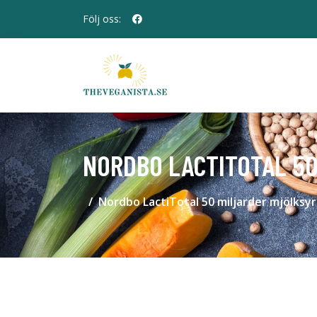
Följ oss:
NORDBO LACTITOTAL 5
Nordbo LactiTotal 50 miljarder mjölksyr