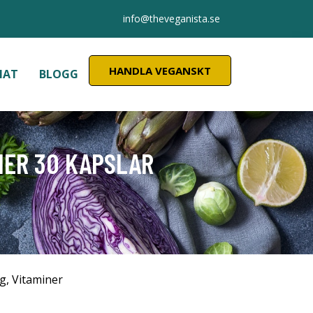
info@theveganista.se
HANDLA VEGANSKT
MAT
BLOGG
IER 30 KAPSLAR
ng
,
Vitaminer