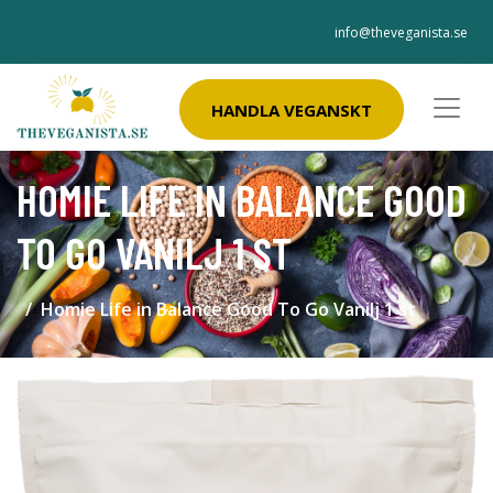
info@theveganista.se
HANDLA VEGANSKT
HOMIE LIFE IN BALANCE GOOD
TO GO VANILJ 1 ST
Homie Life in Balance Good To Go Vanilj 1 st