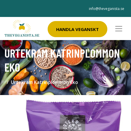
info@theveganista.se
HANDLA VEGANSKT
URTEKRAM KATRINPLOMMON
EKO
Urtekram Katrinplommon Eko