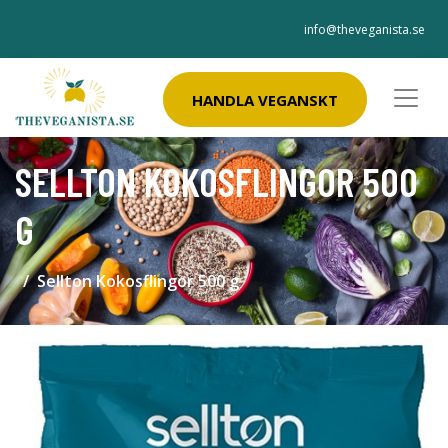
info@theveganista.se
HANDLA VEGANSKT
SELLTON KOKOSFLINGOR 500
G
Sellton Kokosflingor 500 g