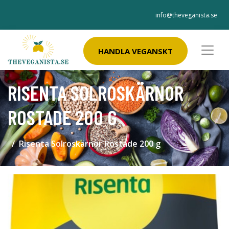
info@theveganista.se
HANDLA VEGANSKT
RISENTA SOLROSKÄRNOR
ROSTADE 200 G
Risenta Solroskärnor Rostade 200 g