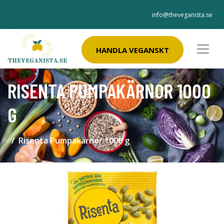
info@theveganista.se
HANDLA VEGANSKT
RISENTA PUMPAKÄRNOR 1000
G
Risenta Pumpakärnor 1000 g