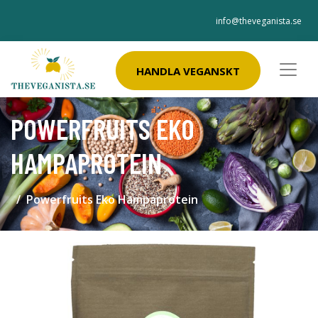
info@theveganista.se
HANDLA VEGANSKT
POWERFRUITS EKO
HAMPAPROTEIN
Powerfruits Eko Hampaprotein