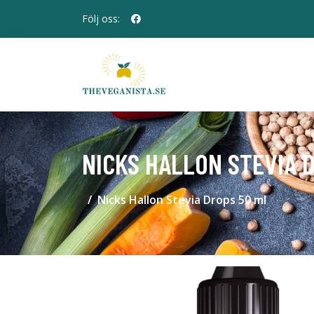
Följ oss:
NICKS HALLON STEVIA 
Nicks Hallon Stevia Drops 50 ml