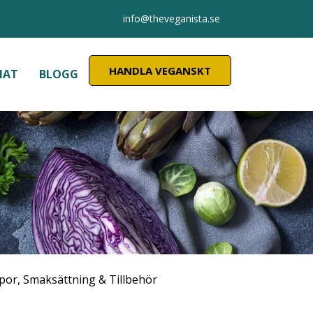
info@theveganista.se
HANDLA VEGANSKT
MAT
BLOGG
por, Smaksättning & Tillbehör