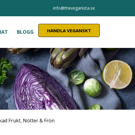
info@theveganista.se
HANDLA VEGANSKT
MAT
BLOGG
kad Frukt, Nötter & Frön