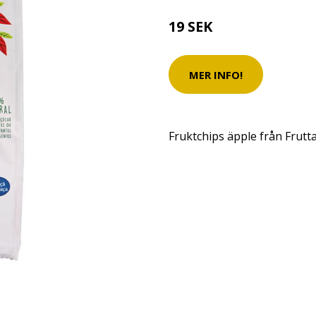
19 SEK
MER INFO!
Fruktchips äpple från Frutt