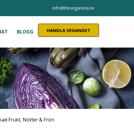
info@theveganista.se
HANDLA VEGANSKT
MAT
BLOGG
kad Frukt, Nötter & Frön