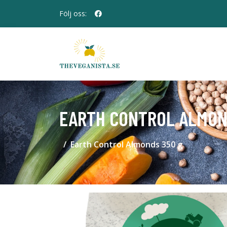
Följ oss:
EARTH CONTROL ALMON
Earth Control Almonds 350 g